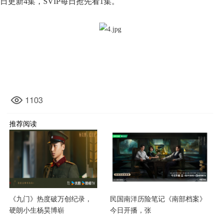
日更新4集，SVIP每日抢先看1集。
1103
推荐阅读
《九门》热度破万创纪录，
民国南洋历险笔记《南部档案》
硬朗小生杨昊博崭
今日开播，张