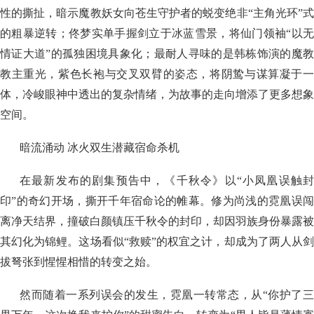
性的撕扯，暗示魔教妖女向苍生守护者的蜕变绝非“主角光环”式
的粗暴逆转；佟梦实单手握剑立于冰蓝雪景，将仙门领袖“以无
情证大道”的孤独困境具象化；最耐人寻味的是韩栋饰演的魔教
教主重光，紫色长袍与交叉双臂的姿态，将阴鸷与谋算凝于一
体，冷峻眼神中透出的复杂情绪，为故事的走向增添了更多想象
空间。
暗流涌动 冰火双生潜藏宿命杀机
在最新发布的剧集预告中，《千秋令》以“小凤凰误触封
印”的奇幻开场，撕开千年宿命论的帷幕。修为尚浅的霓凰误闯
离净天结界，撞破白颜镇压千秋令的封印，却因羽族身份暴露被
其幻化为锦鲤。这场看似“救赎”的权宜之计，却成为了两人从剑
拔弩张到惺惺相惜的转变之始。
然而随着一系列误会的发生，霓凰一转常态，从“你护了三