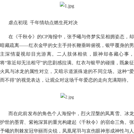
虐点初现 千年情劫点燃生死对决
在《千秋令》的CP海报中，张予曦与佟梦实呈相拥姿态，却
暗藏疏离——红衣金甲的女主手持长鞭垂眸俯视，银甲覆身的男
主深情凝视却目光游离。二人肢体相依，眼神却各藏心事，
将“靠近却无法相守”的悲剧感拉满。红衣与银甲的碰撞，既象征
火凤与冰龙的属性对立，又暗示道派殊途的不同立场。这种“爱
而不得”的视觉表达，让观众对这场千年爱恋的走向充满期待。
而在此前发布的角色个人海报中，烈火涅槃的凤离雪、冰龙
护世的墨霄、紫袍深算的重光构建起《千秋令》的宿命三角。张
予曦的荆棘发冠华丽而尖锐，凤凰尾羽与哀伤眼神形成神性与人