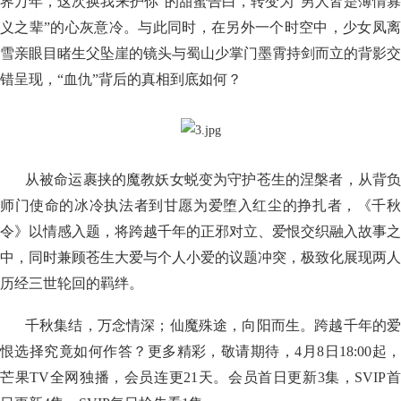
界万年，这次换我来护你”的甜蜜告白，转变为“男人皆是薄情寡
义之辈”的心灰意冷。与此同时，在另外一个时空中，少女凤离
雪亲眼目睹生父坠崖的镜头与蜀山少掌门墨霄持剑而立的背影交
错呈现，“血仇”背后的真相到底如何？
从被命运裹挟的魔教妖女蜕变为守护苍生的涅槃者，从背负
师门使命的冰冷执法者到甘愿为爱堕入红尘的挣扎者，《千秋
令》以情感入题，将跨越千年的正邪对立、爱恨交织融入故事之
中，同时兼顾苍生大爱与个人小爱的议题冲突，极致化展现两人
历经三世轮回的羁绊。
千秋集结，万念情深；仙魔殊途，向阳而生。跨越千年的爱
恨选择究竟如何作答？更多精彩，敬请期待，4月8日18:00起，
芒果TV全网独播，会员连更21天。会员首日更新3集，SVIP首