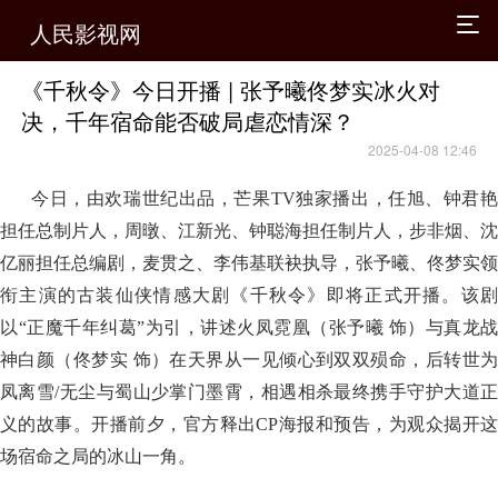
人民影视网
《千秋令》今日开播 | 张予曦佟梦实冰火对
决，千年宿命能否破局虐恋情深？
2025-04-08 12:46
今日，由欢瑞世纪出品，芒果TV独家播出，任旭、钟君艳
担任总制片人，周暾、江新光、钟聪海担任制片人，步非烟、沈
亿丽担任总编剧，麦贯之、李伟基联袂执导，张予曦、佟梦实领
衔主演的古装仙侠情感大剧《千秋令》即将正式开播。该剧
以“正魔千年纠葛”为引，讲述火凤霓凰（张予曦 饰）与真龙战
神白颜（佟梦实 饰）在天界从一见倾心到双双殒命，后转世为
凤离雪/无尘与蜀山少掌门墨霄，相遇相杀最终携手守护大道正
义的故事。开播前夕，官方释出CP海报和预告，为观众揭开这
场宿命之局的冰山一角。