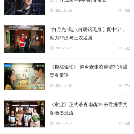
官：养成系主持的破界成长
2025-10-28
788
“白月光”焦点何晟铭现身宁夏中宁，
助力非遗与三农发展
2025-09-02
642
《樱桃琥珀》 赵今麦张凌赫谱写清甜
青春童话
2025-07-16
774
《家业》正式杀青 杨紫韩东君携手共
溯徽墨源流
2025-04-27
869