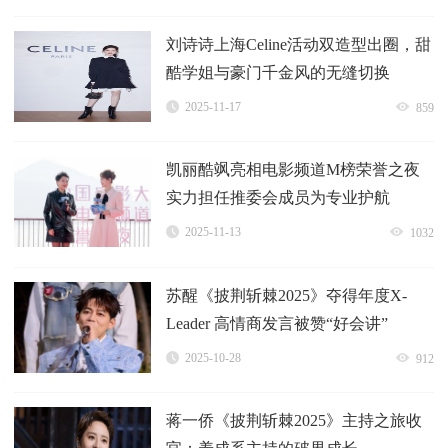
刘诗诗上海Celine活动双造型出圈，甜
酷学姐与豪门千金风的无缝切换
2025-11-17
859
凯丽酷飒亮相电影频道M榜荣誉之夜
实力担任推委会成员为专业护航
2025-11-13
1032
苏醒《披荆斩棘2025》夺得年度X-
Leader 高情商发言被赞“好会讲”
2025-10-28
912
蒋一侨《披荆斩棘2025》主持之旅收