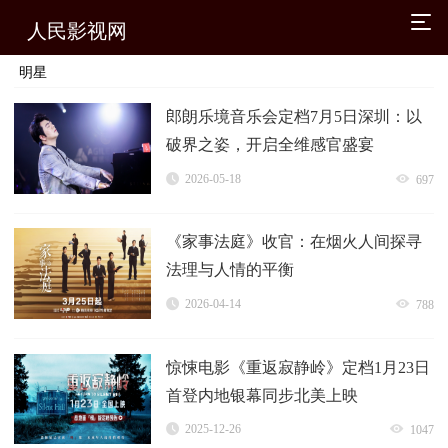
人民影视网
明星
郎朗乐境音乐会定档7月5日深圳：以
破界之姿，开启全维感官盛宴
2026-05-18
697
《家事法庭》收官：在烟火人间探寻
法理与人情的平衡
2026-04-14
788
惊悚电影《重返寂静岭》定档1月23日
首登内地银幕同步北美上映
2025-12-26
1047