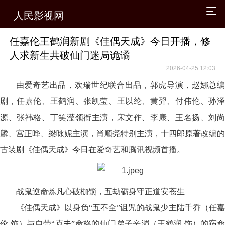
人民影视网
任嘉伦王鹤润新剧《佳偶天成》今日开播，修
人求新生共破仙门迷局诡谲
2026-04-25 12:03
由爱奇艺出品，欢瑞世纪联合出品，郭虎导演，赵娜总编
剧，任嘉伦、王鹤润、张凯莹、王以纶、黄羿、付伟伦、孙泽
源、张祎格、丁笑滢领衔主演，宋文作、李康、王名扬、刘尚
麟、宫正晔、梁咏妮主演，肖顺尧特别主演，十四郎原著改编的
古装剧《佳偶天成》今日在爱奇艺和腾讯视频首播。
战鬼逆命炼凡心破枷锁，五劫砺身守正道安苍生
《佳偶天成》以身负“五不全”诅咒的战鬼少主陆千乔（任嘉
伦 饰）与自带“克夫”命格的仙门弟子辛湄（王鹤润 饰）的宿命