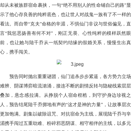
却从未被族群宿命裹挟，一句“绝不用别人的性命铺自己的路”显
示了他心存良善的纯粹底色，也让世人对战鬼一族有了不一样的
看法。而自带“克夫”命格的辛湄，不惧仙门非议与世俗偏见，直
言“我惩恶扬善有何不对”，刚正无畏、心性纯粹的模样跃然眼
前，也让她与陆千乔从一纸契约结缘的假婚关系，慢慢生出真
心，携手闯关。
预告同时抛出重重谜团，仙门追杀步步紧逼，各方势力立场
难辨、阴谋博弈暗流汹涌，接连不断的剧情反转与隐秘线索层层
叠加，悬念感拉满。从挣脱个人宿命桎梏，到守护身边珍视之
人，预告结尾陆千乔掷地有声的“这才是神的力量”，让故事层次
更加饱满。剧集以破除诅咒、对抗宿命为主线，展现陆千乔与辛
湄携手闯过五重劫难、粉碎邪恶阴谋、相守相伴的主线，以多元