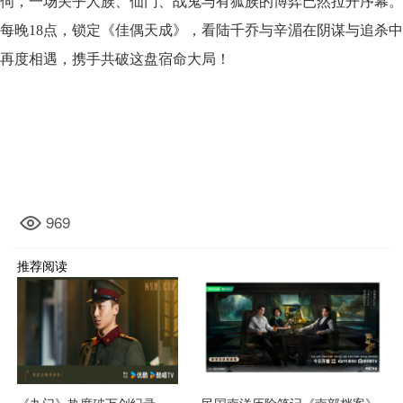
伺，一场关乎人族、仙门、战鬼与有狐族的博弈已然拉开序幕。
每晚18点，锁定《佳偶天成》，看陆千乔与辛湄在阴谋与追杀中
再度相遇，携手共破这盘宿命大局！
969
推荐阅读
《九门》热度破万创纪录，
民国南洋历险笔记《南部档案》