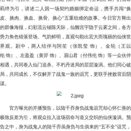
羁绊为引，讲述二人因一场契约婚姻绑定命运，携手共闯“换
皮、换肉、换血、换骨、换心”五重劫难的故事。今日官方释出
的群像海报，幻彩流云铺陈天际，仙阙宫宇隐于云雾之间，各方
势力角色错落登场、气韵鲜明，直观勾勒出宏大而瑰丽的仙侠世
界观。剧中，两人结伴与阿笙（张凯莹 饰）、金轮（王以
纶 饰）、左盈盈（黄羿 饰）、眉山君（付伟伦 饰）等一众伙伴
相遇，共同卷入仙门追杀、不朽丹迷局的层层漩涡。他们同心破
局，共同成长，不仅解开了战鬼一族的诅咒，更联手挫败背后阴
谋。
官方曝光的开播预告，以陆千乔身负战鬼诅咒却心怀仁善的
极致反差为引，将观众拉入这场宿命与道义交织的仙侠漩涡。预
告之中，身为战鬼人的陆千乔虽身负与生俱来的“五不全”诅咒，