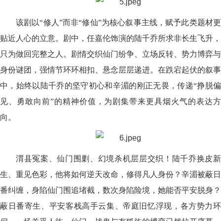
该剧以“修人”而非“修仙”为核心叙事主线，赋予此类题材更
贴近人心的立意。剧中，任嘉伦饰演的陆千乔所求非长生飞升，
只为做回完整之人。剧情交织仙门纷争、立场反转、势力博弈与
身份谜团，强情节环环相扣、悬念层层递进。在跌宕起伏的叙事
中，始终以陆千乔的坚守初心和辛湄的刚正无畏，传递“挣脱偏
见、勇敢向前”的精神价值，为剧集带来更具烟火气的表达方
向。
渭县冤案、仙门围剿、幻境杀机层层交织！陆千乔换皮新
生、重见色彩，他将如何逆天改命，修得凡人身份？辛湄被蔽日
番纠缠，身陷仙门围追堵截，数次身陷险境，她能否平安脱身？
蔽日番寄生、平安客栈高手云集、帝庭旧忆浮现，各方势力环