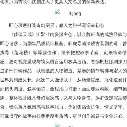
化看点为古装仙侠剧注入了更具人文温度的全新表达。
匠心班底打造奇幻图景，修人之旅书写逆命初心
《佳偶天成》汇聚业内资深主创，以金牌班底的成熟经验与
匠心追求，为剧集品质筑牢根基。郭虎导演深耕古装剧赛道，曾
执导《莲花楼》等爆款佳作，擅长把控叙事节奏、刻画宿命情
感，更对视觉呈现与镜头语言运用极具造诣。总编剧赵娜则操刀
过多部口碑作品，以细腻的人物塑造、紧凑的情节编排与宏大的
世界观构建见长。此次二人强强联手，从场景搭建、服化道设计
到镜头调度、叙事铺陈，全程用心打磨：画面瑰丽精致、细节饱
满，整体视觉既具奇幻层次感，又与人物身份、族群设定深度契
合，镜头兼具氛围感与叙事张力，为剧集宿命抗争、情义坚守、
群像博弈的故事内核奠定厚重质感，尽显创作诚意与专业匠心。