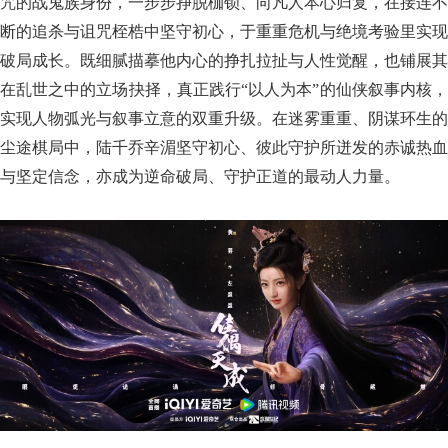
咒的战鬼族身份，一步步挣脱枷锁、向凡人本心归复，在接连不
断的追杀与诅咒桎梏中坚守初心，于重重危机与绝境考验里实现
破局成长。既细腻描摹他内心的挣扎拉扯与人性觉醒，也铺展其
在乱世之中的立场抉择，真正践行“以人为本”的仙侠叙事内核，
实现人物弧光与叙事立意的双重升级。在迷雾重重、阴谋环生的
尘途棋局中，陆千乔辛湄坚守初心、彼此守护所迸发的赤诚热血
与坚定信念，亦成为逆命破局、守护正道的最动人力量。