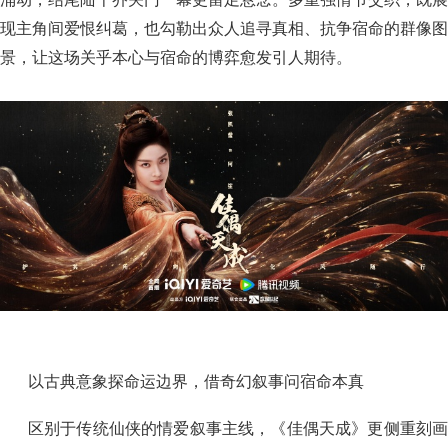
现主角间爱恨纠葛，也勾勒出众人追寻真相、抗争宿命的群像图
景，让这场关乎本心与宿命的博弈愈发引人期待。
以古典意象探命运边界，借奇幻叙事问宿命本真
区别于传统仙侠的情爱叙事主线，《佳偶天成》更侧重刻画