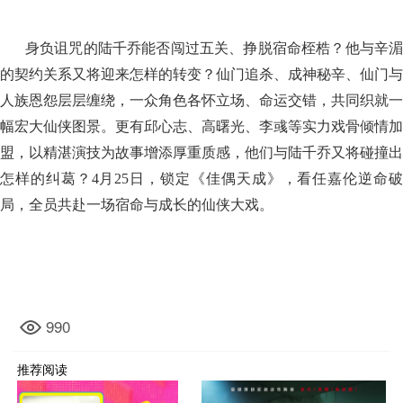
身负诅咒的陆千乔能否闯过五关、挣脱宿命桎梏？他与辛湄
的契约关系又将迎来怎样的转变？仙门追杀、成神秘辛、仙门与
人族恩怨层层缠绕，一众角色各怀立场、命运交错，共同织就一
幅宏大仙侠图景。更有邱心志、高曙光、李彧等实力戏骨倾情加
盟，以精湛演技为故事增添厚重质感，他们与陆千乔又将碰撞出
怎样的纠葛？4月25日，锁定《佳偶天成》，看任嘉伦逆命破
局，全员共赴一场宿命与成长的仙侠大戏。
990
推荐阅读