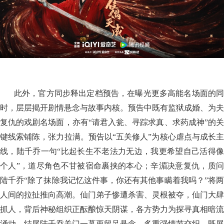
此外，官方同步释出定档预告，在曝光更多高能名场面的同
时，层层揭开剧情悬念与故事内核。预告中既有监狱成婚、为夫
复仇的戏剧名场面，亦有“请君入瓮、寻踪求真、求药成神”的关
键线索铺陈，张力拉满。预告以“五关修人”为核心虐点与成长主
线，陆千乔一句“比起长生不老法力无边，我更希望自己活得像
个人”，道尽角色不甘被宿命裹挟的本心；辛湄决意复仇，质问
陆千乔“除了抹除我记忆这件事，你还有其他事瞒着我吗？”将两
人间的拉扯推向高潮。仙门弟子惨遭杀害、灵根被夺，仙门大肆
抓人，背后神秘组织正酝酿惊天阴谋，各方势力为探寻真相暗流
涌动，结尾陆千乔关门一幕更留足悬念。多重强情节交织，既展