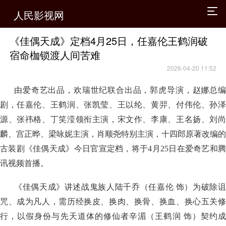
人民影视网
《佳偶天成》定档4月25日，任嘉伦王鹤润破
宿命枷锁渡人间苦难
2026-04-20 11:52
由爱奇艺出品，欢瑞世纪联合出品，郭虎导演，赵娜总编
剧，任嘉伦、王鹤润、张凯莹、王以纶、黄羿、付伟伦、孙泽
源、张祎格、丁笑滢领衔主演，宋文作、李康、王名扬、刘尚
麟、宫正晔、梁咏妮主演，肖顺尧特别主演，十四郎原著改编的
古装剧《佳偶天成》今日官宣定档，将于4月25日在爱奇艺和腾
讯视频首播。
《佳偶天成》讲述战鬼族人陆千乔（任嘉伦 饰）为破除诅
咒、成为凡人，需历经换皮、换肉、换骨、换血、换心五关修
行，以假身份与先天道体的修仙者辛湄（王鹤润 饰）契约成