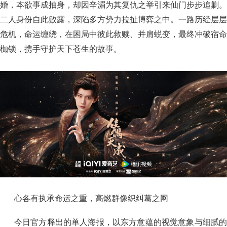
婚，本欲事成抽身，却因辛湄为其复仇之举引来仙门步步追剿。
二人身份自此败露，深陷多方势力拉扯博弈之中。一路历经层层
危机，命运缠绕，在困局中彼此救赎、并肩蜕变，最终冲破宿命
枷锁，携手守护天下苍生的故事。
心各有执承命运之重，高燃群像织纠葛之网
今日官方释出的单人海报，以东方意蕴的视觉意象与细腻的