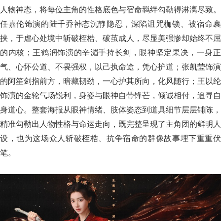
人物神态，将每位主角的性格底色与宿命羁绊勾勒得淋漓尽致。
任嘉伦饰演的陆千乔神态沉静隐忍，深陷诅咒枷锁、被宿命裹
挟，于虐心处境中斩破桎梏、破茧成人，尽显美强惨却始终不屈
的内核；王鹤润饰演的辛湄手持长剑，眼神坚定果决，一身正
气、心怀公道、不畏强权，以己执命途，凭心护道；张凯莹饰演
的阿笙剑指前方，暗藏韧劲，一心护其所向，化风随行；王以纶
饰演的金轮气场锐利，身姿与眼神自带锋芒，倾诚相付，追寻自
身道心。整套海报从眼神情绪、肢体姿态到道具细节层层铺陈，
精准勾勒出人物性格与命运走向，既完整呈现了主角团的鲜明人
设，也为这场众人斩破桎梏、抗争宿命的群像故事埋下重重伏
笔。