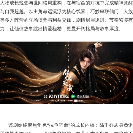
人物成长蜕变与世间格局重构，在与宿命的对抗中完成精神觉醒
与自我超越。以主角命运沉浮为核心线索，巧妙串联仙门、人族
等多方阵营的立场博弈与利益交锋，剧情层层递进、节奏紧凑有
力，让仙侠故事跳出情爱桎梏，更显开阔格局与叙事厚度。
该剧始终聚焦角色“抗争宿命”的成长内核：陆千乔从身负诅