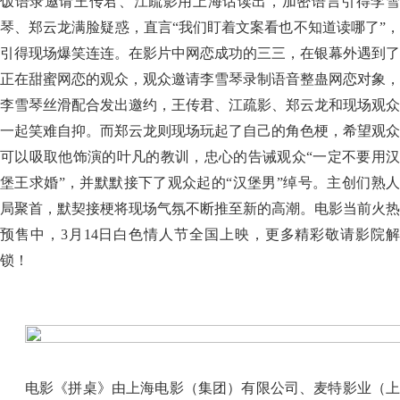
饭语录邀请王传君、江疏影用上海话读出，加密语言引得李雪
琴、郑云龙满脸疑惑，直言“我们盯着文案看也不知道读哪了”，
引得现场爆笑连连。在影片中网恋成功的三三，在银幕外遇到了
正在甜蜜网恋的观众，观众邀请李雪琴录制语音整蛊网恋对象，
李雪琴丝滑配合发出邀约，王传君、江疏影、郑云龙和现场观众
一起笑难自抑。而郑云龙则现场玩起了自己的角色梗，希望观众
可以吸取他饰演的叶凡的教训，忠心的告诫观众“一定不要用汉
堡王求婚”，并默默接下了观众起的“汉堡男”绰号。主创们熟人
局聚首，默契接梗将现场气氛不断推至新的高潮。电影当前火热
预售中，3月14日白色情人节全国上映，更多精彩敬请影院解
锁！
电影《拼桌》由上海电影（集团）有限公司、麦特影业（上