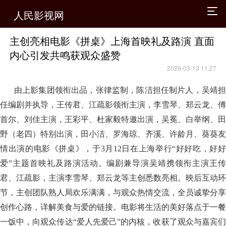
人民影视网
主创亮相电影《拼桌》上海首映礼及路演 直面
内心引发共鸣获观众盛赞
2026-03-13 11:27
由上影集团领衔出品，张律监制，陈洁担任制片人，吴靖担
任编剧并执导，王传君、江疏影领衔主演，李雪琴、郑云龙、傅
首尔、刘佳主演，王彩平、杜家毅特邀出演，吴冕、白举纲、田
野（老四）特别出演，田小洁、罗海琼、齐溪、许龄月、葵葵友
情出演的电影《拼桌》，于3月12日在上海举行“好好吃，好好
爱”主题首映礼及路演活动。编剧兼导演吴靖携领衔主演王传
君、江疏影，主演李雪琴、郑云龙等主创悉数亮相。映后互动环
节，主创团队熟人局欢乐满满，与观众热情交流，全员诚挚分享
创作心路，详解美食与爱的链接。电影将生活的美好落点于一餐
一饭中，向观众传达“爱人先爱己”的内核，收获了观众与嘉宾们