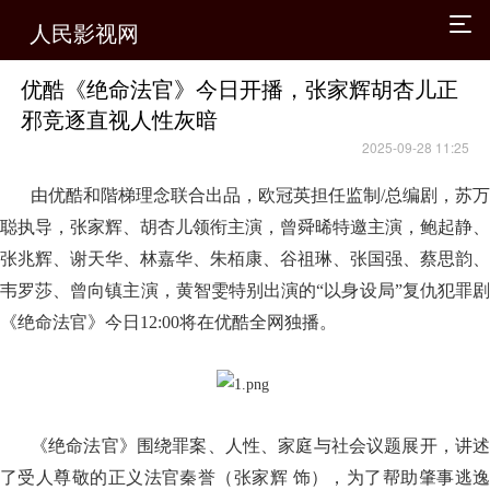
人民影视网
优酷《绝命法官》今日开播，张家辉胡杏儿正
邪竞逐直视人性灰暗
2025-09-28 11:25
由优酷和階梯理念联合出品，欧冠英担任监制/总编剧，苏万
聪执导，张家辉、胡杏儿领衔主演，曾舜晞特邀主演，鲍起静、
张兆辉、谢天华、林嘉华、朱栢康、谷祖琳、张国强、蔡思韵、
韦罗莎、曾向镇主演，黄智雯特别出演的“以身设局”复仇犯罪剧
《绝命法官》今日12:00将在优酷全网独播。
《绝命法官》围绕罪案、人性、家庭与社会议题展开，讲述
了受人尊敬的正义法官秦誉（张家辉 饰），为了帮助肇事逃逸