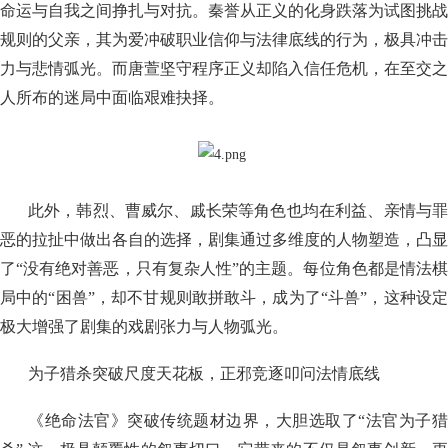
命运与自我之间挣扎与对抗。秦誉从正义的化身跌落为试图挑战
规则的父亲，其为爱冲破职业信仰与法律底线的行为，极具冲击
力与悲情弧光。而唐萱坚守程序正义却陷入信任危机，在至交之
人所布的迷局中面临艰难抉择。
此外，韩烈、曹威尔、戚长荣等角色也均在利益、亲情与罪
恶的拉扯中做出各自的选择，剧集通过多维度的人物塑造，凸显
了“没有绝对善恶，只有复杂人性”的主题。每位角色都是情法棋
局中的“困兽”，却不甘规则敢拼敢斗，成为了“斗兽”，这种设定
极大增强了剧集的戏剧张力与人物弧光。
为子猎杀突破尺度天花板，正邪竞逐叩问法情底线
《绝命法官》突破传统题材边界，大胆选取了“法官为子猎