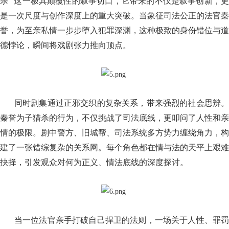
杀” 这一极具颠覆性的叙事切口，它带来的不仅是叙事创新，更
是一次尺度与创作深度上的重大突破。当象征司法公正的法官秦
誉，为至亲私情一步步堕入犯罪深渊，这种极致的身份错位与道
德悖论，瞬间将戏剧张力推向顶点。
同时剧集通过正邪交织的复杂关系，带来强烈的社会思辨。
秦誉为子猎杀的行为，不仅挑战了司法底线，更叩问了人性和亲
情的极限。剧中警方、旧城帮、司法系统多方势力缠绕角力，构
建了一张错综复杂的关系网。每个角色都在情与法的天平上艰难
抉择，引发观众对何为正义、情法底线的深度探讨。
当一位法官亲手打破自己捍卫的法则，一场关于人性、罪罚