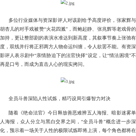
多位行业媒体与资深影评人对该剧给予高度评价，张家辉与
胡杏儿的对手戏被赞“火花四溅”，而鲍起静、张兆辉等老戏骨的
加持，更让整部剧的表演水准达到新高度，其叙事节奏上张弛有
度，双线并行将正邪两方人物命运纠缠，令人欲罢不能。有资深
影评人表示剧中“亲情胁迫下的法官抉择”设定，让“情法困境”不
再是口号，而成为直击人心的现实拷问。
全员斗兽深陷人性试炼，精巧设局引爆智力对决
随着《绝命法官》今日释放善恶难辨五人海报、暗影迷雾单
人海报，众人分立与黑白交界之间，“全员斗兽”概念进一步深
化，预示着一场关于人性的极限试炼即将上演，每个角色都将在