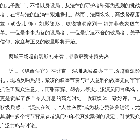
的儿子脱罪，不惜以身设局，从法律的守护者坠落为规则的挑战
者，在情与法的漩涡中艰难挣扎。然而，法网恢恢，高级督察唐
萱（胡杏儿 饰）如影随形，敏锐地洞察到一切并非表象般简
单。一位是步步为营的设局者，一位是穷追不舍的破局者，关乎
信仰、家庭与正义的较量即将开始。
两城三场超前观影礼来袭，品质获赞未播先热
近日《绝命法官》在北京、深圳两城举办了三场超前观影
礼，现场反响热烈，紧凑的叙事节奏与出人意料的故事走向牢牢
抓住了观众注意力，而张家辉、胡杏儿等实力派演员同台飙戏，
更是贡献了多个令人屏息的高光时刻，收获媒体一致好评。“电
影级质感”、“演技在线” 、“人性灰度”成为核心赞誉关键词，尤
其剧中多个情节背景参考澳门90年代真实案例的设定，引发观众
广泛共鸣与讨论。