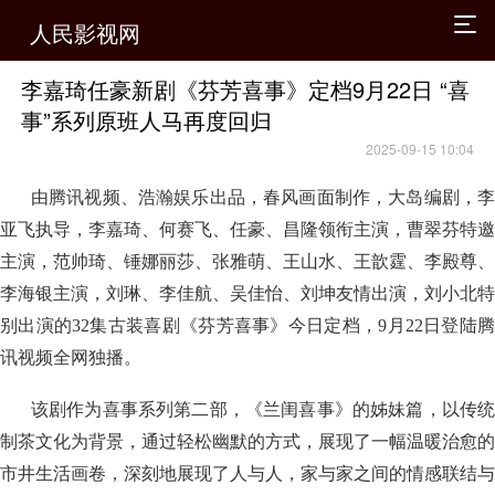
人民影视网
李嘉琦任豪新剧《芬芳喜事》定档9月22日 “喜
事”系列原班人马再度回归
2025-09-15 10:04
由腾讯视频、浩瀚娱乐出品，春风画面制作，大岛编剧，李
亚飞执导，李嘉琦、何赛飞、任豪、昌隆领衔主演，曹翠芬特邀
主演，范帅琦、锤娜丽莎、张雅萌、王山水、王歆霆、李殿尊、
李海银主演，刘琳、李佳航、吴佳怡、刘坤友情出演，刘小北特
别出演的32集古装喜剧《芬芳喜事》今日定档，9月22日登陆腾
讯视频全网独播。
该剧作为喜事系列第二部，《兰闺喜事》的姊妹篇，以传统
制茶文化为背景，通过轻松幽默的方式，展现了一幅温暖治愈的
市井生活画卷，深刻地展现了人与人，家与家之间的情感联结与