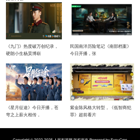
《九门》热度破万创纪录，
民国南洋历险笔记《南部档案》
硬朗小生杨昊博崭
今日开播，张
《星月征途》今日开播，苍
紫金陈风格大转型，《低智商犯
穹之上薪火相传，
罪》超前看片
Copyright © 2022-2025 人民影视网 版权所有
Powered by EyouCms