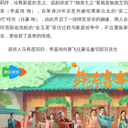
羁绊，诠释家庭的意义。该剧讲述了“独身主义”客栈老板娘艾四
喜（李嘉琦 饰），在单身28年后意外嫁给离家出走的“富二
代”经坎（任豪 饰），由此开启了一段啼笑皆非的姻缘。两人在
经营面临危机的“金玉茗”茶坊过程与家庭纷争中，不仅重振家
业，更收获了真挚的情感。
原班人马再度回归，李嘉琦何赛飞任豪逗趣宅邸百笑生