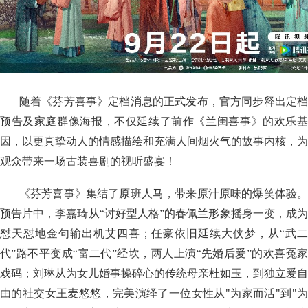
随着《芬芳喜事》定档消息的正式发布，官方同步释出定档
预告及家庭群像海报，不仅延续了前作《兰闺喜事》的欢乐基
因，以更真挚动人的情感描绘和充满人间烟火气的故事内核，为
观众带来一场古装喜剧的视听盛宴！
《芬芳喜事》集结了原班人马，带来原汁原味的爆笑体验。
预告片中，李嘉琦从“讨好型人格”的春佩兰形象摇身一变，成为
怼天怼地金句输出机艾四喜；任豪依旧延续大侠梦，从“武二
代”路不平变成“富二代”经坎，两人上演“先婚后爱”的欢喜冤家
戏码；刘琳从为女儿婚事操碎心的传统母亲杜如玉，到独立爱自
由的社交女王麦悠悠，完美演绎了一位女性从"为家而活"到"为