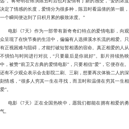
远”。蒋奇明在饰演陈丑时后也对爱情有了新的感受，“爱的浓度
决定了情感的长度，爱情分为很多种，陈丑时看温倩的第一眼，
一个瞬间便达到了日积月累的极致浓度。”
电影《7天》作为一部带有新奇奇幻特点的爱情电影，向观
众呈现了在快节奏的生活中，偏偏有人选择溪水长流的相爱。只
有正视困难与阻碍，才能打破短暂相遇的宿命。真正相爱的人从
不惧怕与时间进行对抗，“只要最后是你就好”。影片持续热映
中，被赞“前卫又古典的爱情电影”，只要相信“爱”，它便存在。
还有不少观众表示会去影院二刷、三刷，想要再次体验二人的深
刻情感，“很多人穷其一生在寻找，而丑时和温倩在穷其一生相
爱”。
电影《7天》正在全国热映中，愿我们都能在拥有相爱的勇
气。