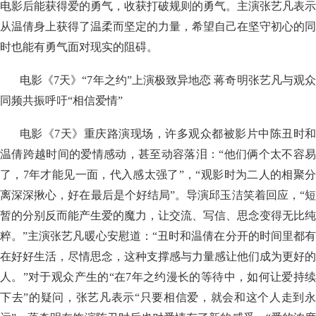
电影后能获得爱的勇气，收获打破规则的勇气。主演张艺凡表示
从温倩身上获得了温柔而坚定的力量，希望自己在坚守初心的同
时也能有勇气面对现实的阻碍。
电影《7天》“7年之约”上演极致异地恋 蒋奇明张艺凡与观众
同频共振呼吁“相信爱情”
电影《7天》重庆路演现场，许多观众都被影片中陈丑时和
温倩跨越时间的爱情感动，甚至动容落泪：“他们俩个太不容易
了，7年才能见一面，代入感太强了”，“观影时为二人的相聚分
离深深揪心，好在最后是个好结局”。导演邱玉洁笑着回应，“短
暂的分别反而能产生爱的魔力，让交流、写信、思念变得无比纯
粹。”主演张艺凡暖心安慰道：“丑时和温倩在分开的时间里都有
在好好生活，尽情思念，这种支撑感与力量感让他们成为更好的
人。”对于观众产生的“在7年之约漫长的等待中，如何让爱持续
下去”的疑问，张艺凡表示“只要相信爱，就会和这个人走到永