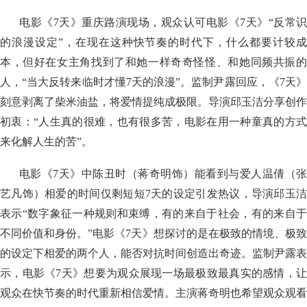
电影《7天》重庆路演现场，观众认可电影《7天》“反常识
的浪漫设定”，在现在这种快节奏的时代下，什么都要计较成
本，但好在女主角找到了和她一样奇奇怪怪、和她同频共振的
人，“当大反转来临时才懂7天的浪漫”。监制尹露回应，《7天》
刻意剥离了柴米油盐，将爱情提纯成极限。导演邱玉洁分享创作
初衷：“人生真的很难，也有很多苦，电影在用一种童真的方式
来化解人生的苦”。
电影《7天》中陈丑时（蒋奇明饰）能看到与爱人温倩（张
艺凡饰）相爱的时间仅剩短短7天的设定引发热议，导演邱玉洁
表示“数字象征一种规则和束缚，有的来自于社会，有的来自于
不同价值和身份。”电影《7天》想探讨的是在极致的情境、极致
的设定下相爱的两个人，能否对抗时间创造出奇迹。监制尹露表
示，电影《7天》想要为观众展现一场最极致最真实的感情，让
观众在快节奏的时代重新相信爱情。主演蒋奇明也希望观众观看