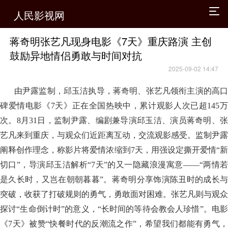
人民影视网
蒋奇明张艺凡现身电影《7天》重庆路演 主创
鼓励异地情侣勇敢与时间对抗
2025-09-02 14:47
由尹露监制，邱玉洁执导，蒋奇明、张艺凡领衔主演的高口
碑爱情电影《7天》正在全国热映中，累计观影人次已超145万
次。8月31日，监制尹露、编剧兼导演邱玉洁、演员蒋奇明、张
艺凡来到重庆，与观众们近距离互动，交流观影感受。监制尹露
阐释创作理念，称影片将爱情浓缩到7天，用强设定撕开爱情“新
切口”，导演邱玉洁解析“7天”的又一隐藏浪漫寓意——“两情若
是久长时，又岂在朝朝暮暮”。蒋奇明分享饰演陈丑时的成长与
突破，收获了打破规则的勇气，勇敢面对困难。张艺凡则与观众
探讨“生命倒计时”的意义，“长时间的等待会教会人珍惜”。电影
《7天》被赞“快餐时代的反潮流之作”，希望我们都能有勇气，