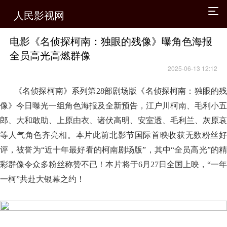
人民影视网
电影《名侦探柯南：独眼的残像》曝角色海报
全员高光高燃群像
2025-06-13 12:12
《名侦探柯南》系列第28部剧场版《名侦探柯南：独眼的残
像》今日曝光一组角色海报及全新预告，江户川柯南、毛利小五
郎、大和敢助、上原由衣、诸伏高明、安室透、毛利兰、灰原哀
等人气角色齐亮相。本片此前北影节国际首映收获无数粉丝好
评，被誉为“近十年最好看的柯南剧场版”，其中“全员高光”的精
彩群像令众多粉丝称赞不已！本片将于6月27日全国上映，“一年
一柯”共赴大银幕之约！