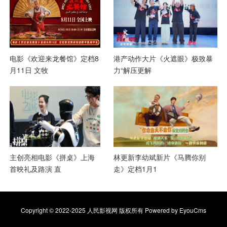
电影《欢迎来龙餐馆》定档8
港产动作大片《火遮眼》极致暴
月11日 文牧
力“解压更解
主创亮相电影《拼桌》上海
林更新李幼斌新片《马腾你别
首映礼及路演 直
走》定档1月1
Copyright © 2022-2025 人民影视网 版权所有
Powered by EyouCms