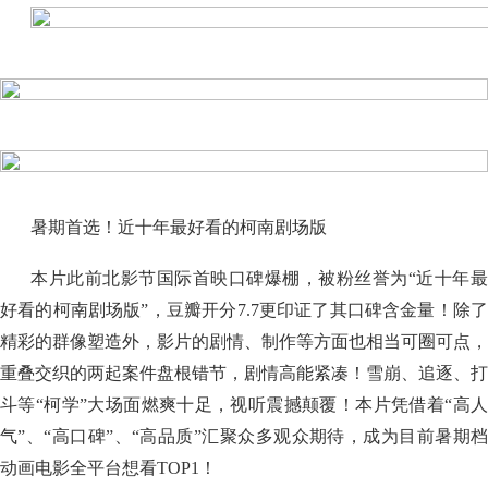
暑期首选！近十年最好看的柯南剧场版
本片此前北影节国际首映口碑爆棚，被粉丝誉为“近十年最
好看的柯南剧场版”，豆瓣开分7.7更印证了其口碑含金量！除了
精彩的群像塑造外，影片的剧情、制作等方面也相当可圈可点，
重叠交织的两起案件盘根错节，剧情高能紧凑！雪崩、追逐、打
斗等“柯学”大场面燃爽十足，视听震撼颠覆！本片凭借着“高人
气”、“高口碑”、“高品质”汇聚众多观众期待，成为目前暑期档
动画电影全平台想看TOP1！